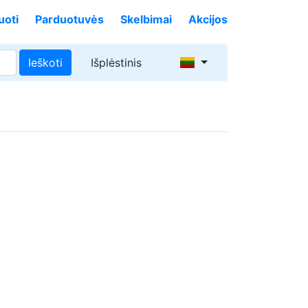
uoti
Parduotuvės
Skelbimai
Akcijos
Ieškoti
Išplėstinis