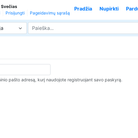
,
Svečias
Pradžia
Nupirkti
Pard
i
Prisijungti
Pageidavimų sąrašą
ja
ninio pašto adresą, kurį naudojote registruojant savo paskyrą.