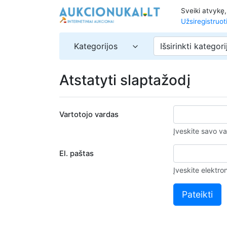
Sveiki atvykę
Užsiregistruot
Kategorijos
Išsirinkti kategori
Atstatyti slaptažodį
Vartotojo vardas
Įveskite savo va
El. paštas
Įveskite elektro