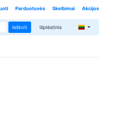
uoti
Parduotuvės
Skelbimai
Akcijos
Ieškoti
Išplėstinis