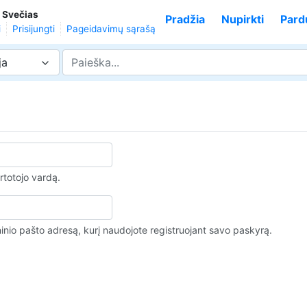
,
Svečias
Pradžia
Nupirkti
Pard
i
Prisijungti
Pageidavimų sąrašą
ja
rtotojo vardą.
ninio pašto adresą, kurį naudojote registruojant savo paskyrą.