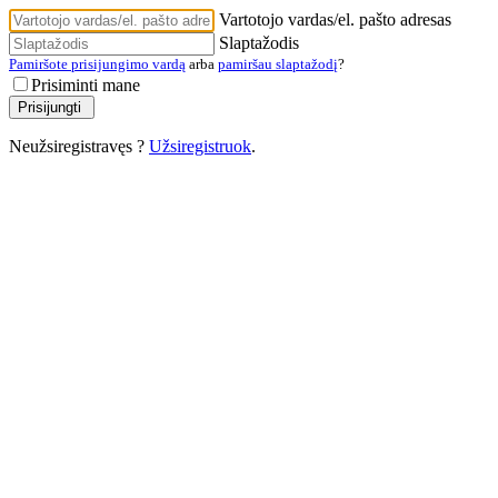
Vartotojo vardas/el. pašto adresas
Slaptažodis
Pamiršote prisijungimo vardą
arba
pamiršau slaptažodį
?
Prisiminti mane
Neužsiregistravęs ?
Užsiregistruok
.