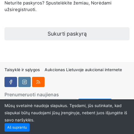
Neturite paskyros? Spustelėkite žemiau, Norėdami
užsiregistruoti.
Sukurti paskyrą
Taisyklė ir sąlygos
Aukcionas Lietuvoje aukcionai internete
Prenumeruoti naujienas
Mūsų svetainė naudoja slapukus. Tęsdami, jūs sutinkate, kad
slapukai būtų naudojami jūsų įrenginyje, nebent juos išjungėte iš
savo naršyklės.
Aukcionukai.LT ©2024
Aš suprantu