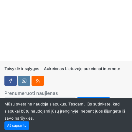
Taisyklė ir sąlygos
Aukcionas Lietuvoje aukcionai internete
Prenumeruoti naujienas
Mūsų svetainė naudoja slapukus. Tęsdami, jūs sutinkate, kad
slapukai būtų naudojami jūsų įrenginyje, nebent juos išjungėte iš
savo naršyklės.
Aukcionukai.LT ©2024
Aš suprantu