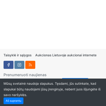
Taisyklė ir sąlygos
Aukcionas Lietuvoje aukcionai internete
Prenumeruoti naujienas
Mūsų svetainė naudoja slapukus. Tęsdami, jūs sutinkate, kad
slapukai būtų naudojami jūsų įrenginyje, nebent juos išjungėte iš
savo naršyklės.
Aukcionukai.LT ©2024
Aš suprantu