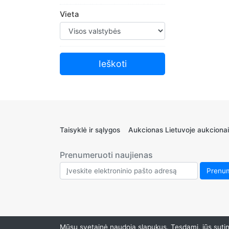
Vieta
Taisyklė ir sąlygos
Aukcionas Lietuvoje aukcionai
Prenumeruoti naujienas
Mūsų svetainė naudoja slapukus. Tęsdami, jūs sutink