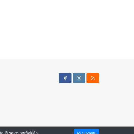
te iš savo naršyklės.
Aš suprantu