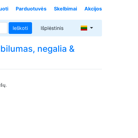
uoti
Parduotuvės
Skelbimai
Akcijos
Ieškoti
Išplėstinis
bilumas, negalia &
ašų.