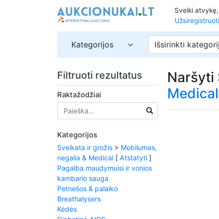
Sveiki atvykę
Užsiregistruot
Kategorijos
Išsirinkti kategori
Naršyti
Filtruoti rezultatus
Medical
Raktažodžiai
Kategorijos
Sveikata ir grožis
>
Mobilumas,
negalia & Medical
[
Atstatyti
]
Pagalba maudymuisi ir vonios
kambario sauga
Petnešos & palaiko
Breathalysers
Kėdės