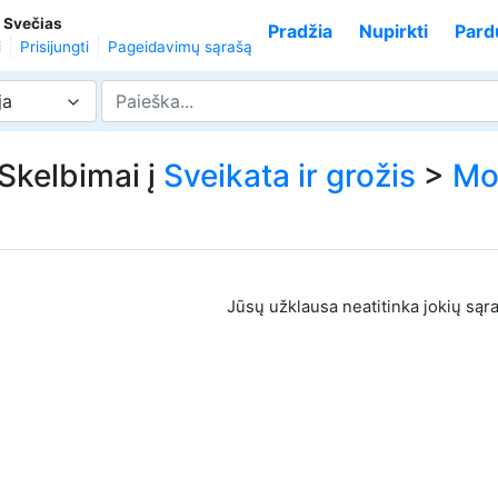
,
Svečias
Pradžia
Nupirkti
Pard
i
Prisijungti
Pageidavimų sąrašą
ja
 Skelbimai į
Sveikata ir grožis
>
Mo
Jūsų užklausa neatitinka jokių sąr