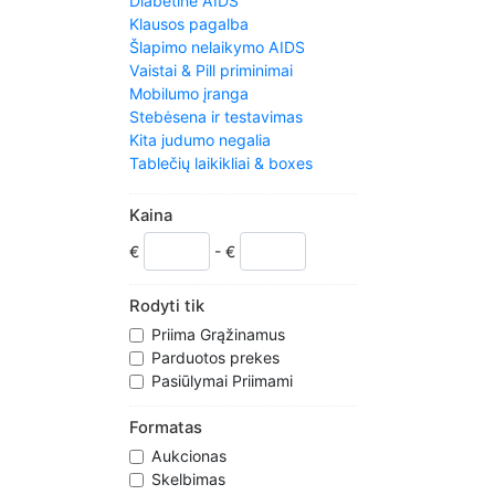
Diabetinė AIDS
Klausos pagalba
Šlapimo nelaikymo AIDS
Vaistai & Pill priminimai
Mobilumo įranga
Stebėsena ir testavimas
Kita judumo negalia
Tablečių laikikliai & boxes
Padėties nustatymo įranga
Kvėpavimo takų apsaugos
Kaina
priemonės
€
- €
Interneto naršymas AIDS
Rodyti tik
Priima Grąžinamus
Parduotos prekes
Pasiūlymai Priimami
Formatas
Aukcionas
Skelbimas