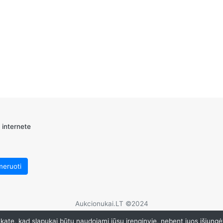
 internete
Aukcionukai.LT ©2024
ate, kad slapukai būtų naudojami jūsų įrenginyje, nebent juos išjungė