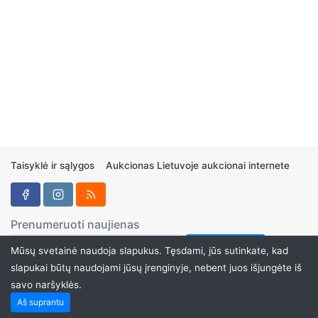
Taisyklė ir sąlygos
Aukcionas Lietuvoje aukcionai internete
Prenumeruoti naujienas
Mūsų svetainė naudoja slapukus. Tęsdami, jūs sutinkate, kad
slapukai būtų naudojami jūsų įrenginyje, nebent juos išjungėte iš
savo naršyklės.
Aukcionukai.LT ©2024
Aš suprantu