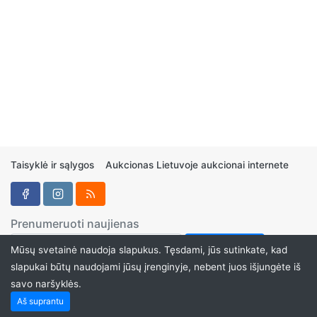
Taisyklė ir sąlygos
Aukcionas Lietuvoje aukcionai internete
Prenumeruoti naujienas
Mūsų svetainė naudoja slapukus. Tęsdami, jūs sutinkate, kad
slapukai būtų naudojami jūsų įrenginyje, nebent juos išjungėte iš
savo naršyklės.
Aukcionukai.LT ©2024
Aš suprantu