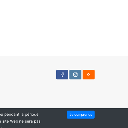
ou pendant la période
Je comprends
e site Web ne sera pas