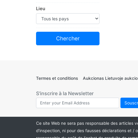
Son et vision
Lieu
Articles de sport
Souvenirs sportifs
Timbres
Jouets et jeux
Pièces et accessoires de
véhicules
Jeux vidéo et consoles
Vente en gros et emplois
Tout le reste
Termes et conditions
Aukcionas Lietuvoje aukcio
S'inscrire à la Newsletter
Ce site Web ne sera pas responsable des articles v
d'inspection, ni pour des fausses déclarations et /