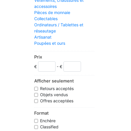
Vêtements, chaussures et
accessoires
Pièces de monnaie
Collectables
Ordinateurs / Tablettes et
réseautage
Artisanat
Poupées et ours
DVD, Films et TV
Billets d'événements
Prix
Jardin & Patio
€
- €
Santé & Beauté
Vacances & Voyages
Accueil, meubles et bricolage
Afficher seulement
Bijoux et montres
Retours acceptés
Téléphones portables et
Objets vendus
communication
Offres acceptées
La musique
Instruments de musique
Format
Pet
Enchère
Poterie, Porcelaine et Verre
Classified
Propriété