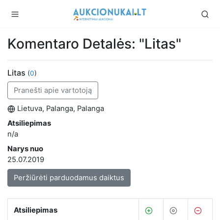
Komentaro Detalės: "Litas"
Litas
(
0
)
Pranešti apie vartotoją
Lietuva, Palanga, Palanga
Atsiliepimas
n/a
Narys nuo
25.07.2019
Peržiūrėti parduodamus daiktus
Atsiliepimas