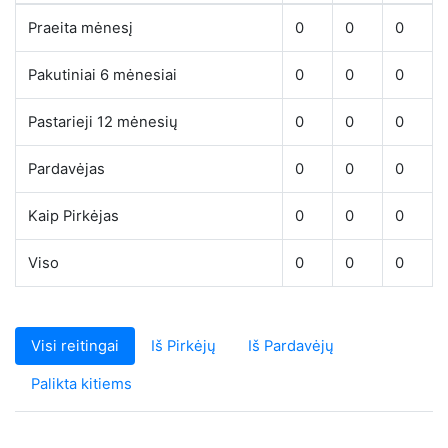
Praeita mėnesį
0
0
0
Pakutiniai 6 mėnesiai
0
0
0
Pastarieji 12 mėnesių
0
0
0
Pardavėjas
0
0
0
Kaip Pirkėjas
0
0
0
Viso
0
0
0
Visi reitingai
Iš Pirkėjų
Iš Pardavėjų
Palikta kitiems