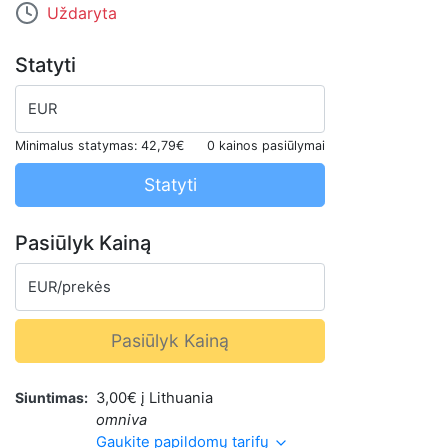
Uždaryta
Statyti
EUR
Minimalus statymas:
42,79€
0 kainos pasiūlymai
Statyti
Pasiūlyk Kainą
EUR/prekės
Pasiūlyk Kainą
Siuntimas
3,00€ į Lithuania
omniva
Gaukite papildomų tarifų