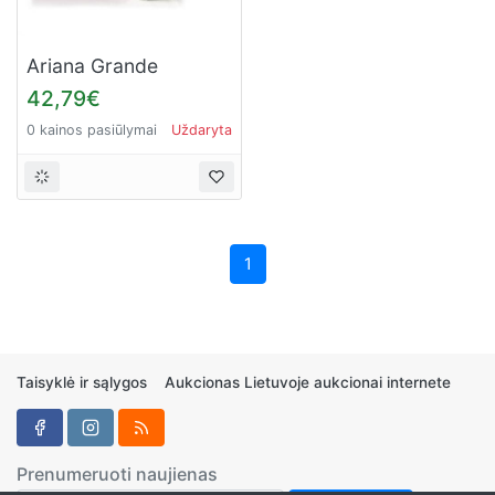
Ariana Grande
Moonlight for Women
42,79€
(Kvepalai Moterims)
0 kainos pasiūlymai
Uždaryta
EDP 100ml
1
Taisyklė ir sąlygos
Aukcionas Lietuvoje aukcionai internete
Prenumeruoti naujienas