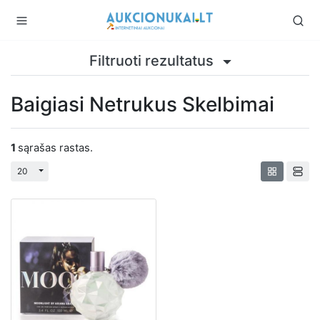
Filtruoti rezultatus
Baigiasi Netrukus Skelbimai
1
sąrašas rastas.
Perjungti išplečiamąjį sąrašą
20