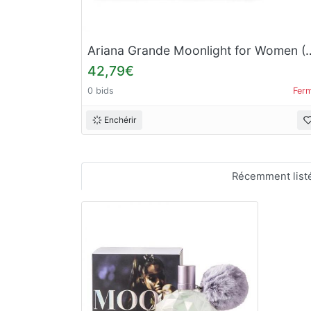
Ariana Grande Moonlight for Women (K
42,79€
0 bids
Fer
Enchérir
Récemment list