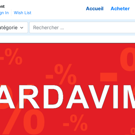
ent
Accueil
Acheter
gn In
Wish List
atégorie