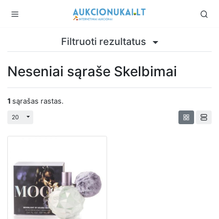
Filtruoti rezultatus
Neseniai sąraše Skelbimai
1
sąrašas rastas.
Perjungti išplečiamąjį sąrašą
20