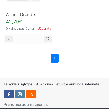
Ariana Grande
Moonlight for Women
42,79€
(Kvepalai Moterims)
0 kainos pasiūlymai
Uždaryta
EDP 100ml
1
Taisyklė ir sąlygos
Aukcionas Lietuvoje aukcionai internete
Prenumeruoti naujienas